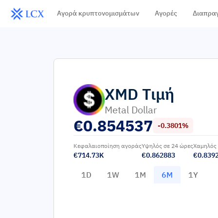
Αγορά κρυπτονομισμάτων
Αγορές
Διαπρα
XMD
Τιμή
Metal Dollar
€
0.854537
-0.3801%
Κεφαλαιοποίηση αγοράς
Υψηλός σε 24 ώρες
Χαμηλός 
€714.73K
€0.862883
€0.839
1D
1W
1M
6M
1Y