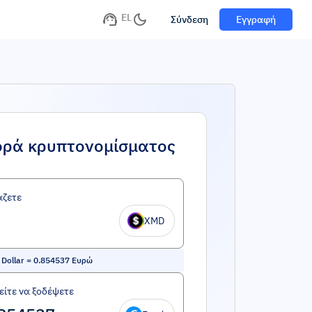
EL
Σύνδεση
Εγγραφή
ορά κρυπτονομίσματος
άζετε
XMD
 Dollar
=
0.854537
Ευρώ
ίτε να ξοδέψετε