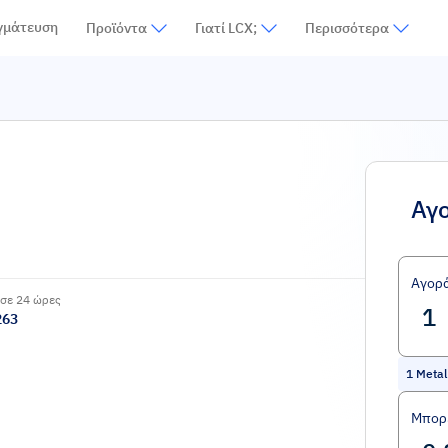
γμάτευση
Προϊόντα
Γιατί LCX;
Περισσότερα
Αγ
Αγορ
σε 24 ώρες
263
1
Metal
Μπορε