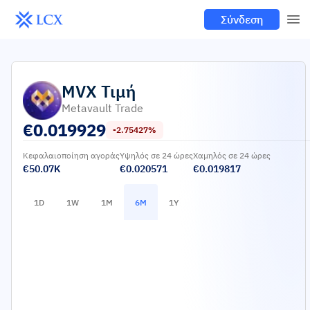
Σύνδεση
MVX
Τιμή
Metavault Trade
€
0.019929
-2.75427%
Κεφαλαιοποίηση αγοράς
Υψηλός σε 24 ώρες
Χαμηλός σε 24 ώρες
€50.07K
€0.020571
€0.019817
1D
1W
1M
6M
1Y