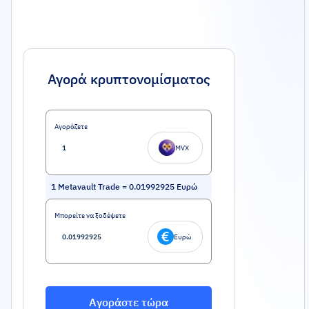
Αγορά κρυπτονομίσματος
Αγοράζετε
MVX
1
Metavault Trade
=
0.01992925
Ευρώ
Μπορείτε να ξοδέψετε
Ευρώ
Αγοράστε τώρα