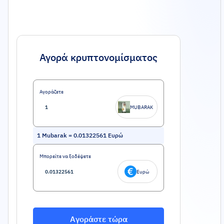
Αγορά κρυπτονομίσματος
Αγοράζετε
MUBARAK
1
Mubarak
=
0.01322561
Ευρώ
Μπορείτε να ξοδέψετε
Ευρώ
Αγοράστε τώρα