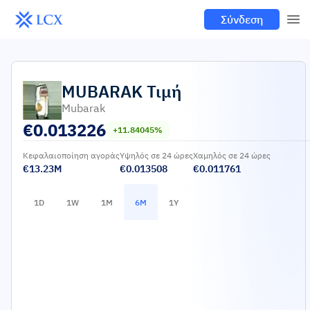
Σύνδεση
MUBARAK
Τιμή
Mubarak
€
0.013226
+11.84045%
Κεφαλαιοποίηση αγοράς
Υψηλός σε 24 ώρες
Χαμηλός σε 24 ώρες
€13.23M
€0.013508
€0.011761
1D
1W
1M
6M
1Y