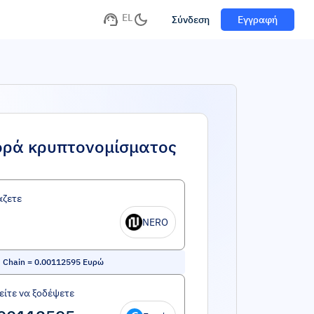
EL
Σύνδεση
Εγγραφή
ορά κρυπτονομίσματος
άζετε
NERO
 Chain
=
0.00112595
Ευρώ
ίτε να ξοδέψετε