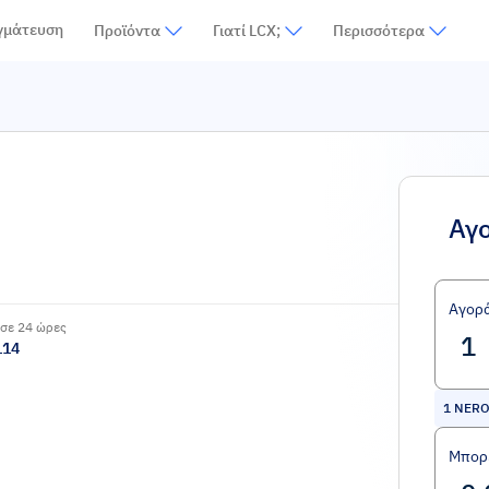
γμάτευση
Προϊόντα
Γιατί LCX;
Περισσότερα
Αγ
Αγορ
σε 24 ώρες
114
1
NERO
Μπορε