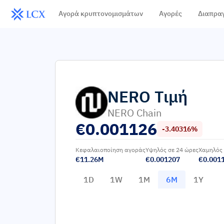
Αγορά κρυπτονομισμάτων
Αγορές
Διαπρα
NERO
Τιμή
NERO Chain
€
0.001126
-3.40316%
Κεφαλαιοποίηση αγοράς
Υψηλός σε 24 ώρες
Χαμηλός 
€11.26M
€0.001207
€0.001
1D
1W
1M
6M
1Y