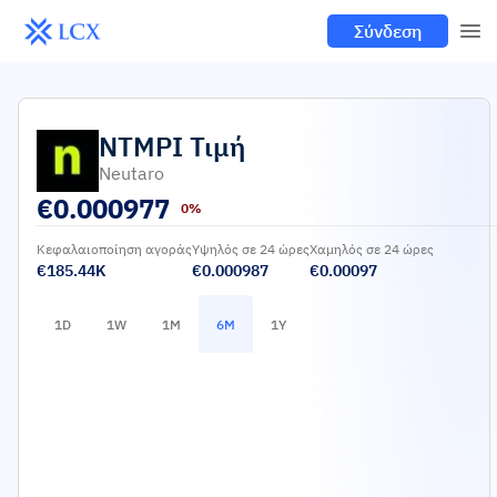
Σύνδεση
NTMPI
Τιμή
Neutaro
€
0.000977
0%
Κεφαλαιοποίηση αγοράς
Υψηλός σε 24 ώρες
Χαμηλός σε 24 ώρες
€185.44K
€0.000987
€0.00097
1D
1W
1M
6M
1Y