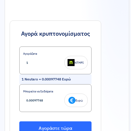
Αγορά κρυπτονομίσματος
Αγοράζετε
NTMPI
1
Neutaro
=
0.00097748
Ευρώ
Μπορείτε να ξοδέψετε
Ευρώ
Αγοράστε τώρα