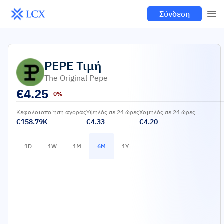
Σύνδεση
PEPE
Τιμή
The Original Pepe
€
4.25
0%
Κεφαλαιοποίηση αγοράς
Υψηλός σε 24 ώρες
Χαμηλός σε 24 ώρες
€158.79K
€4.33
€4.20
1D
1W
1M
6M
1Y