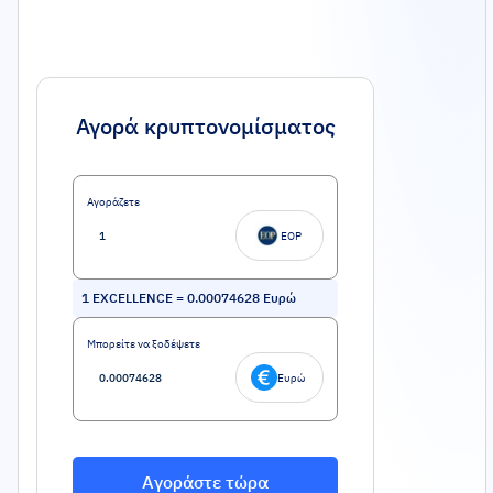
Αγορά κρυπτονομίσματος
Αγοράζετε
EOP
1
EXCELLENCE
=
0.00074628
Ευρώ
Μπορείτε να ξοδέψετε
Ευρώ
Αγοράστε τώρα