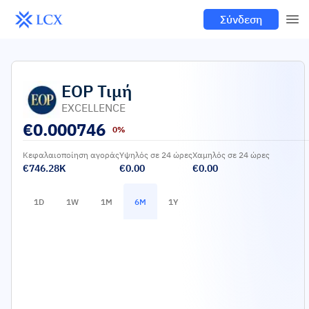
Σύνδεση
EOP
Τιμή
EXCELLENCE
€
0.000746
0%
Κεφαλαιοποίηση αγοράς
Υψηλός σε 24 ώρες
Χαμηλός σε 24 ώρες
€746.28K
€0.00
€0.00
1D
1W
1M
6M
1Y