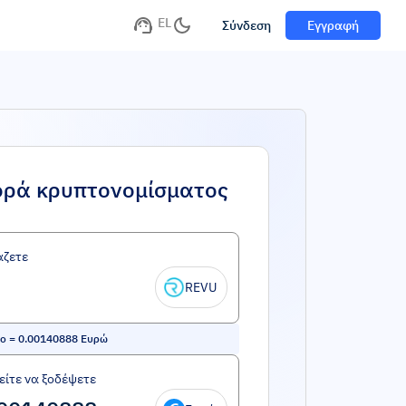
EL
Σύνδεση
Εγγραφή
ορά κρυπτονομίσματος
άζετε
REVU
to
=
0.00140888
Ευρώ
ίτε να ξοδέψετε