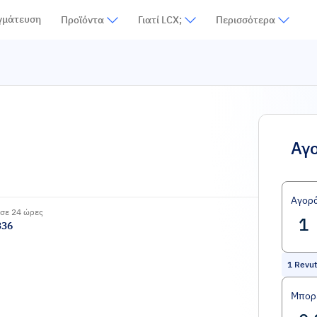
γμάτευση
Προϊόντα
Γιατί LCX;
Περισσότερα
Αγ
Αγορ
σε 24 ώρες
336
1
Revu
Μπορε