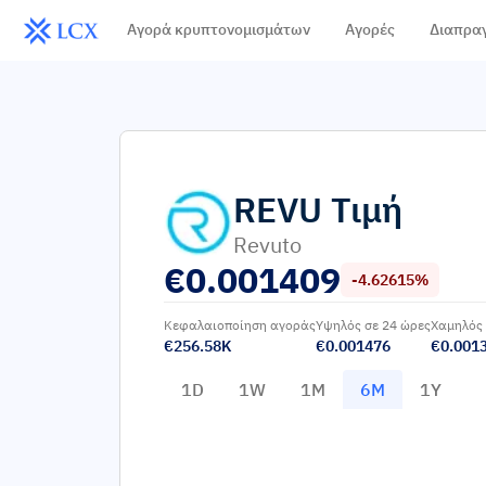
Αγορά κρυπτονομισμάτων
Αγορές
Διαπρα
REVU
Τιμή
Revuto
€
0.001409
-4.62615%
Κεφαλαιοποίηση αγοράς
Υψηλός σε 24 ώρες
Χαμηλός 
€256.58K
€0.001476
€0.001
1D
1W
1M
6M
1Y