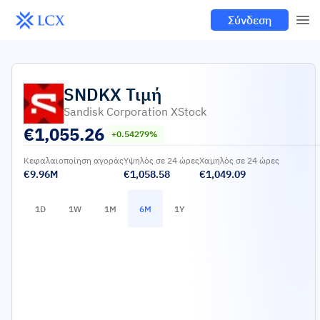
Σύνδεση
SNDKX
Τιμή
Sandisk Corporation XStock
€
1,055.26
+0.54279%
Κεφαλαιοποίηση αγοράς
Υψηλός σε 24 ώρες
Χαμηλός σε 24 ώρες
€9.96M
€1,058.58
€1,049.09
1D
1W
1M
6M
1Y