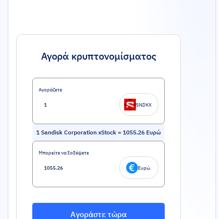
Αγορά κρυπτονομίσματος
Αγοράζετε
SNDKX
1
Sandisk Corporation xStock
=
1055.26
Ευρώ
Μπορείτε να ξοδέψετε
Ευρώ
Αγοράστε τώρα