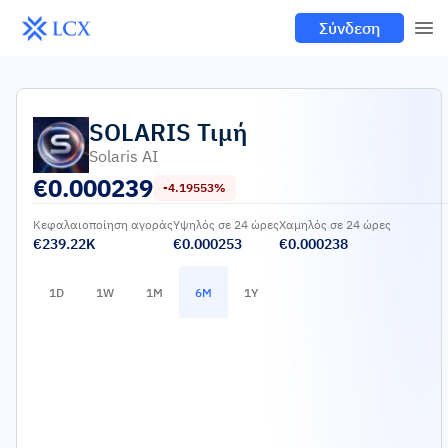
Σύνδεση
SOLARIS
Τιμή
Solaris AI
€
0.000239
-4.19553%
Κεφαλαιοποίηση αγοράς
Υψηλός σε 24 ώρες
Χαμηλός σε 24 ώρες
€239.22K
€0.000253
€0.000238
1D
1W
1M
6M
1Y