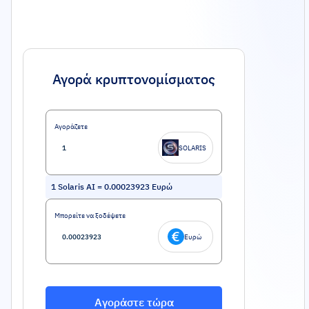
Αγορά κρυπτονομίσματος
Αγοράζετε
SOLARIS
1
Solaris AI
=
0.00023923
Ευρώ
Μπορείτε να ξοδέψετε
Ευρώ
Αγοράστε τώρα