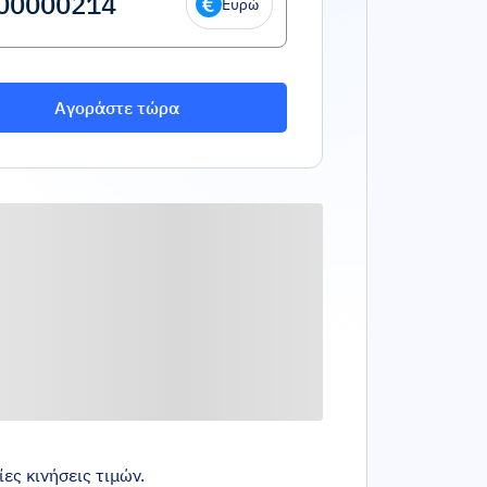
Ευρώ
Αγοράστε τώρα
ες κινήσεις τιμών.