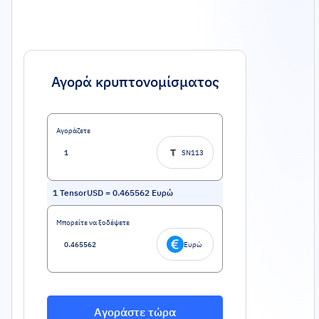
Αγορά κρυπτονομίσματος
Αγοράζετε
SN113
1
TensorUSD
=
0.465562
Ευρώ
Μπορείτε να ξοδέψετε
Ευρώ
Αγοράστε τώρα