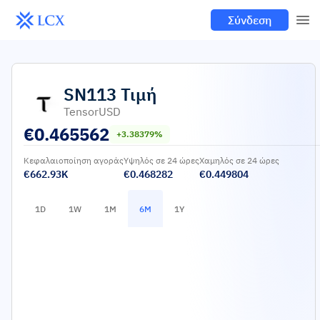
Σύνδεση
SN113
Τιμή
TensorUSD
€
0.465562
+3.38379%
Κεφαλαιοποίηση αγοράς
Υψηλός σε 24 ώρες
Χαμηλός σε 24 ώρες
€662.93K
€0.468282
€0.449804
1D
1W
1M
6M
1Y