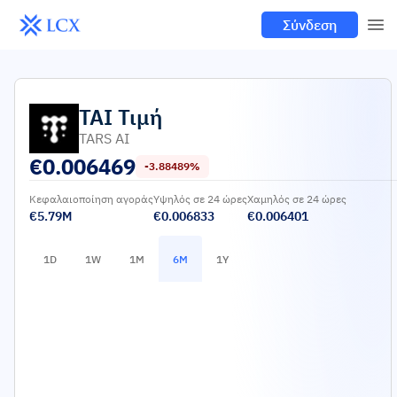
Σύνδεση
TAI
Τιμή
TARS AI
€
0.006469
-3.88489%
Κεφαλαιοποίηση αγοράς
Υψηλός σε 24 ώρες
Χαμηλός σε 24 ώρες
€5.79M
€0.006833
€0.006401
1D
1W
1M
6M
1Y