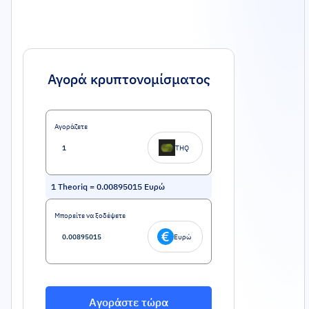
Αγορά κρυπτονομίσματος
Αγοράζετε
THQ
1
Theoriq
=
0.00895015
Ευρώ
Μπορείτε να ξοδέψετε
Ευρώ
Αγοράστε τώρα