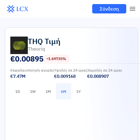
Σύνδεση
THQ
Τιμή
Theoriq
€
0.00895
-1.69735%
Κεφαλαιοποίηση αγοράς
Υψηλός σε 24 ώρες
Χαμηλός σε 24 ώρες
€7.47M
€0.009168
€0.008907
1D
1W
1M
6M
1Y