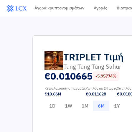
Αγορά κρυπτονομισμάτων
Αγορές
Διαπρα
TRIPLET
Τιμή
Tung Tung Tung Sahur
€
0.010665
-5.95774%
Κεφαλαιοποίηση αγοράς
Υψηλός σε 24 ώρες
Χαμηλός 
€10.66M
€0.011628
€0.010
1D
1W
1M
6M
1Y