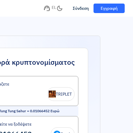
EL
Σύνδεση
Εγγραφή
ορά κρυπτονομίσματος
άζετε
TRIPLET
Tung Tung Sahur
=
0.01066452
Ευρώ
ίτε να ξοδέψετε