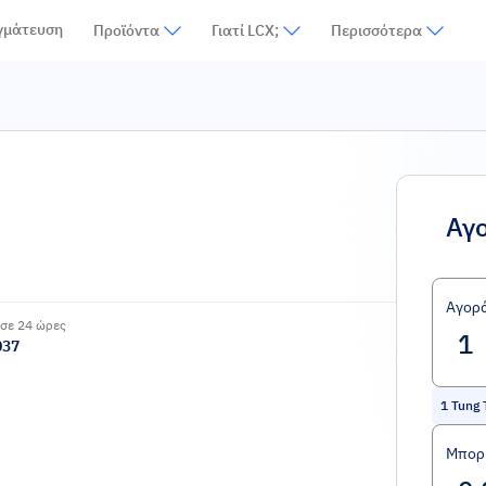
γμάτευση
Προϊόντα
Γιατί LCX;
Περισσότερα
Αγ
Αγορ
σε 24 ώρες
037
1
Tung 
Μπορε