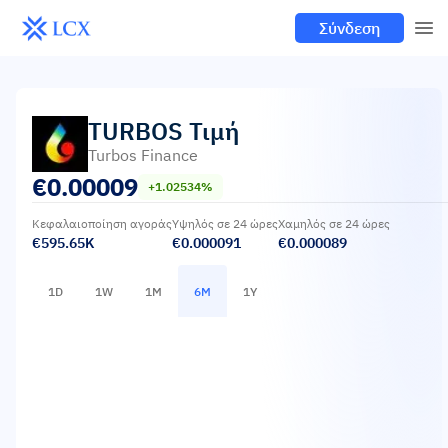
Σύνδεση
TURBOS
Τιμή
Turbos Finance
€
0.00009
+1.02534%
Κεφαλαιοποίηση αγοράς
Υψηλός σε 24 ώρες
Χαμηλός σε 24 ώρες
€595.65K
€0.000091
€0.000089
1D
1W
1M
6M
1Y