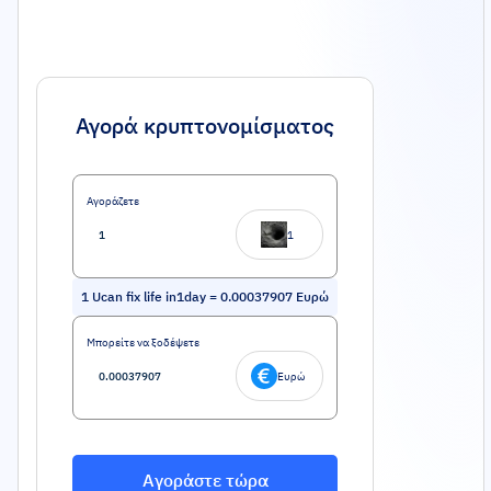
Αγορά κρυπτονομίσματος
Αγοράζετε
1
1
Ucan fix life in1day
=
0.00037907
Ευρώ
Μπορείτε να ξοδέψετε
Ευρώ
Αγοράστε τώρα