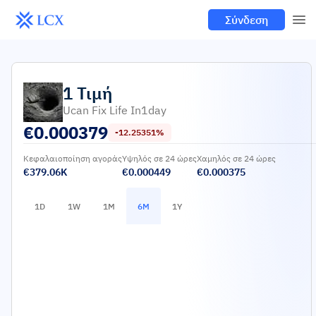
Σύνδεση
1
Τιμή
Ucan Fix Life In1day
€
0.000379
-12.25351%
Κεφαλαιοποίηση αγοράς
Υψηλός σε 24 ώρες
Χαμηλός σε 24 ώρες
€379.06K
€0.000449
€0.000375
1D
1W
1M
6M
1Y