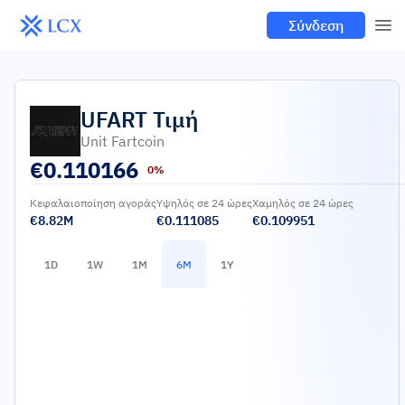
Σύνδεση
UFART
Τιμή
Unit Fartcoin
€
0.110166
0%
Κεφαλαιοποίηση αγοράς
Υψηλός σε 24 ώρες
Χαμηλός σε 24 ώρες
€8.82M
€0.111085
€0.109951
1D
1W
1M
6M
1Y