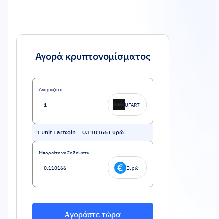
Αγορά κρυπτονομίσματος
Αγοράζετε
UFART
1
Unit Fartcoin
=
0.110166
Ευρώ
Μπορείτε να ξοδέψετε
Ευρώ
Αγοράστε τώρα