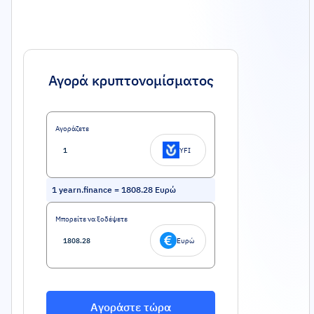
Αγορά κρυπτονομίσματος
Αγοράζετε
YFI
1
yearn.finance
=
1808.28
Ευρώ
Μπορείτε να ξοδέψετε
Ευρώ
Αγοράστε τώρα