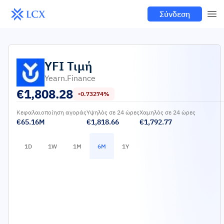
Σύνδεση
YFI
Τιμή
Yearn.finance
€
1,808.28
-0.73274%
Κεφαλαιοποίηση αγοράς
Υψηλός σε 24 ώρες
Χαμηλός σε 24 ώρες
€65.16M
€1,818.66
€1,792.77
1D
1W
1M
6M
1Y