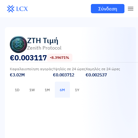
Σύνδεση
ZTH
Τιμή
Zenith Protocol
€
0.003117
-8.39671%
Κεφαλαιοποίηση αγοράς
Υψηλός σε 24 ώρες
Χαμηλός σε 24 ώρες
€3.02M
€0.003712
€0.002537
1D
1W
1M
6M
1Y