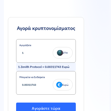
Αγορά κρυπτονομίσματος
Αγοράζετε
ZTH
1
Zenith Protocol
=
0.00311743
Ευρώ
Μπορείτε να ξοδέψετε
Ευρώ
Αγοράστε τώρα