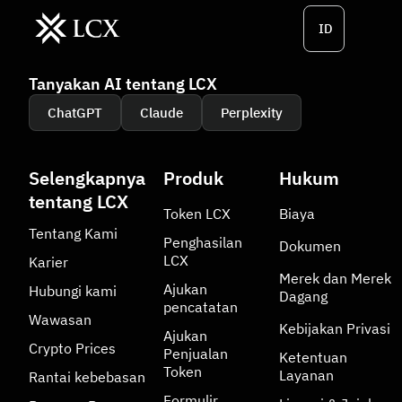
ID
Tanyakan AI tentang LCX
ChatGPT
Claude
Perplexity
Selengkapnya
Produk
Hukum
tentang LCX
Token LCX
Biaya
Tentang Kami
Penghasilan
Dokumen
LCX
Karier
Merek dan Merek
Ajukan
Hubungi kami
Dagang
pencatatan
Wawasan
Kebijakan Privasi
Ajukan
Crypto Prices
Penjualan
Ketentuan
Token
Layanan
Rantai kebebasan
Formulir