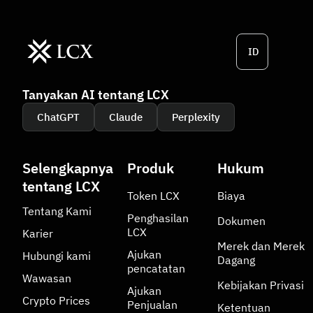
ID
Tanyakan AI tentang LCX
ChatGPT
Claude
Perplexity
Selengkapnya
Produk
Hukum
tentang LCX
Token LCX
Biaya
Tentang Kami
Penghasilan
Dokumen
LCX
Karier
Merek dan Merek
Ajukan
Hubungi kami
Dagang
pencatatan
Wawasan
Kebijakan Privasi
Ajukan
Crypto Prices
Penjualan
Ketentuan