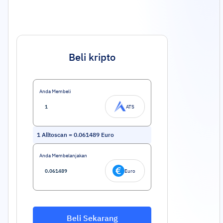
Beli kripto
Anda Membeli
ATS
1
Alltoscan
=
0.061489
Euro
Anda Membelanjakan
Euro
Beli Sekarang