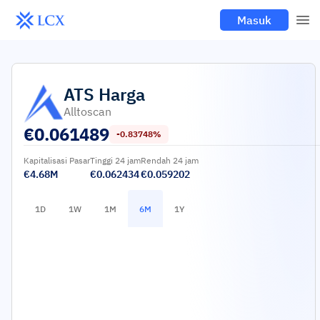
Masuk
ATS
Harga
Alltoscan
€
0.061489
-0.83748%
Kapitalisasi Pasar
Tinggi 24 jam
Rendah 24 jam
€4.68M
€0.062434
€0.059202
1D
1W
1M
6M
1Y