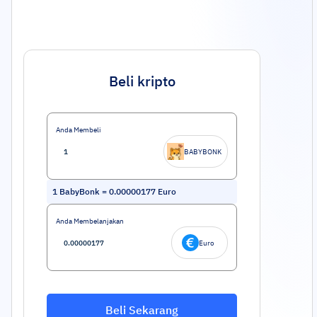
Beli kripto
Anda Membeli
BABYBONK
1
BabyBonk
=
0.00000177
Euro
Anda Membelanjakan
Euro
Beli Sekarang