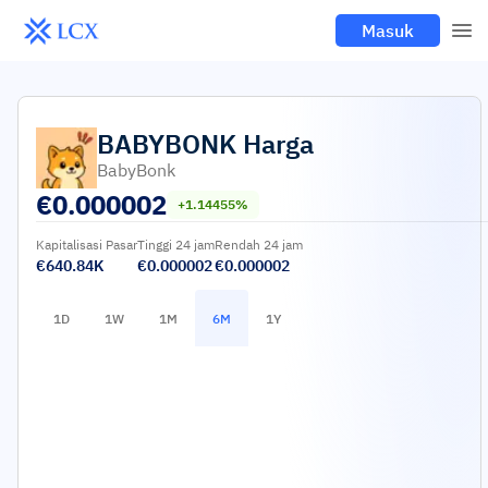
Masuk
BABYBONK
Harga
BabyBonk
€
0.000002
+1.14455%
Kapitalisasi Pasar
Tinggi 24 jam
Rendah 24 jam
€640.84K
€0.000002
€0.000002
1D
1W
1M
6M
1Y