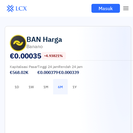
Masuk
BAN
Harga
Banano
€
0.00035
-4.93821%
Kapitalisasi Pasar
Tinggi 24 jam
Rendah 24 jam
€568.02K
€0.000379
€0.000339
1D
1W
1M
6M
1Y