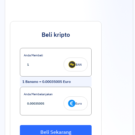
Beli kripto
Anda Membeli
BAN
1
Banano
=
0.00035005
Euro
Anda Membelanjakan
Euro
Beli Sekarang