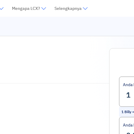
Mengapa LCX?
Selengkapnya
Anda
1
Billy
Anda