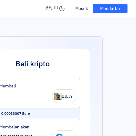
ID
Masuk
Mendaftar
Beli kripto
 Membeli
BILLY
=
0.00033007
Euro
 Membelanjakan