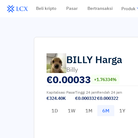
Beli kripto
Pasar
Bertransaksi
Produk
BILLY
Harga
Billy
€
0.00033
+1.76334%
Kapitalisasi Pasar
Tinggi 24 jam
Rendah 24 jam
€324.40K
€0.000332
€0.000322
1D
1W
1M
6M
1Y