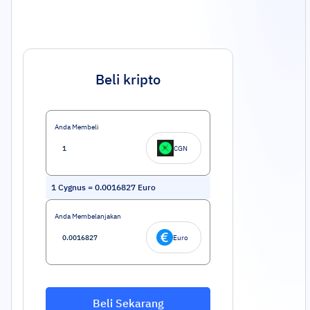
Beli kripto
Anda Membeli
CGN
1
Cygnus
=
0.0016827
Euro
Anda Membelanjakan
Euro
Beli Sekarang