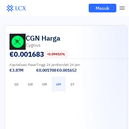
Masuk
CGN
Harga
Cygnus
€
0.001683
-0.09415%
Kapitalisasi Pasar
Tinggi 24 jam
Rendah 24 jam
€3.87M
€0.001708
€0.001652
1D
1W
1M
6M
1Y