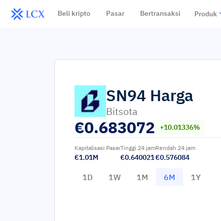
Beli kripto
Pasar
Bertransaksi
Produk
SN94
Harga
Bitsota
€
0.683072
+10.01336%
Kapitalisasi Pasar
Tinggi 24 jam
Rendah 24 jam
€1.01M
€0.640021
€0.576084
1D
1W
1M
6M
1Y