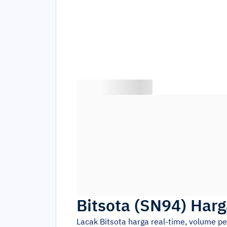
Bitsota
(
SN94
)
Harg
Lacak
Bitsota
harga real-time, volume p