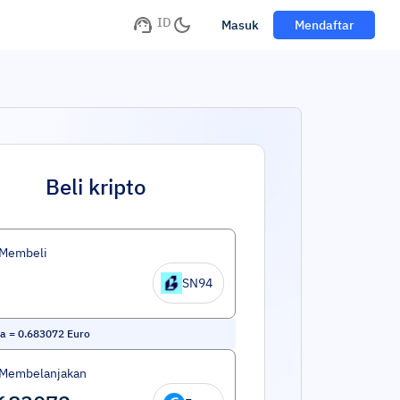
ID
Masuk
Mendaftar
Beli kripto
 Membeli
SN94
ta
=
0.683072
Euro
 Membelanjakan