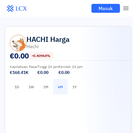
Masuk
HACHI
Harga
Hachi
€
0.00
-0.40964%
Kapitalisasi Pasar
Tinggi 24 jam
Rendah 24 jam
€168.41K
€0.00
€0.00
1D
1W
1M
6M
1Y