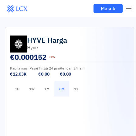
Masuk
HYVE
Harga
Hyve
€
0.000152
0%
Kapitalisasi Pasar
Tinggi 24 jam
Rendah 24 jam
€12.03K
€0.00
€0.00
1D
1W
1M
6M
1Y