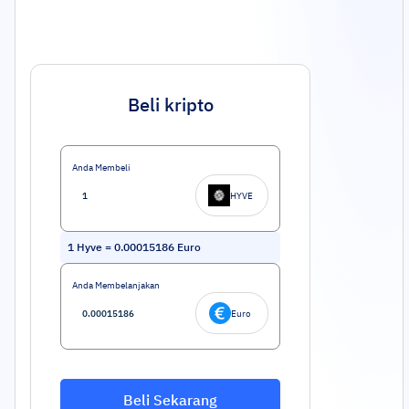
Beli kripto
Anda Membeli
HYVE
1
Hyve
=
0.00015186
Euro
Anda Membelanjakan
Euro
Beli Sekarang