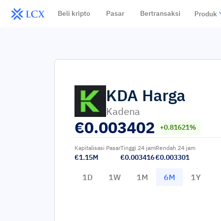
Beli kripto
Pasar
Bertransaksi
Produk
KDA
Harga
Kadena
€
0.003402
+0.81621%
Kapitalisasi Pasar
Tinggi 24 jam
Rendah 24 jam
€1.15M
€0.003416
€0.003301
1D
1W
1M
6M
1Y