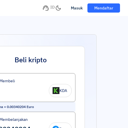
ID
Masuk
Mendaftar
Beli kripto
 Membeli
KDA
na
=
0.00340204
Euro
 Membelanjakan