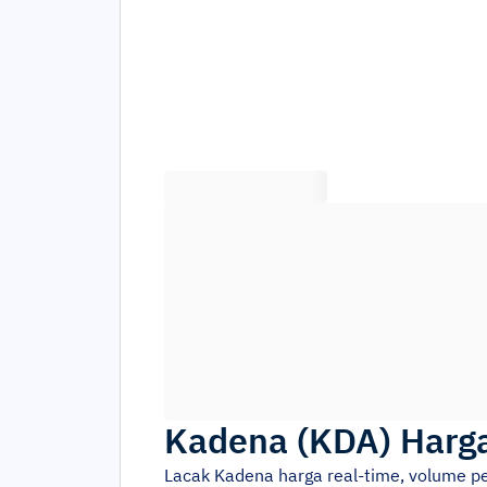
Kadena
(
KDA
)
Harga
Lacak
Kadena
harga real-time, volume p