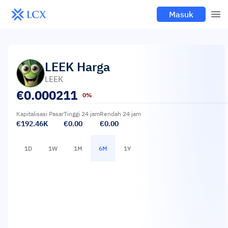
Masuk
LEEK
Harga
LEEK
€
0.000211
0%
Kapitalisasi Pasar
Tinggi 24 jam
Rendah 24 jam
€192.46K
€0.00
€0.00
1D
1W
1M
6M
1Y