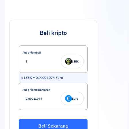
Beli kripto
Anda Membeli
LEEK
1
LEEK
=
0.00021074
Euro
Anda Membelanjakan
Euro
Beli Sekarang