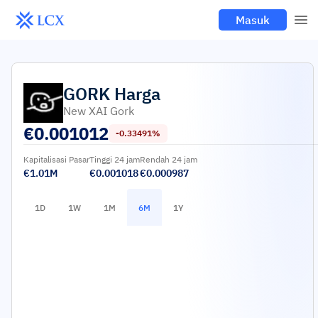
Masuk
GORK
Harga
New XAI Gork
€
0.001012
-0.33491%
Kapitalisasi Pasar
Tinggi 24 jam
Rendah 24 jam
€1.01M
€0.001018
€0.000987
1D
1W
1M
6M
1Y