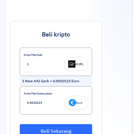
Beli kripto
Anda Membeli
GORK
1
New XAI Gork
=
0.0010123
Euro
Anda Membelanjakan
Euro
Beli Sekarang