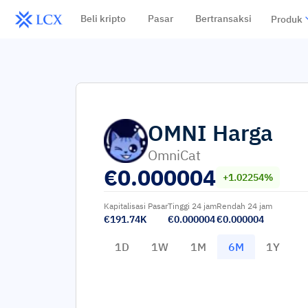
Beli kripto
Pasar
Bertransaksi
Produk
OMNI
Harga
OmniCat
€
0.000004
+1.02254%
Kapitalisasi Pasar
Tinggi 24 jam
Rendah 24 jam
€191.74K
€0.000004
€0.000004
1D
1W
1M
6M
1Y