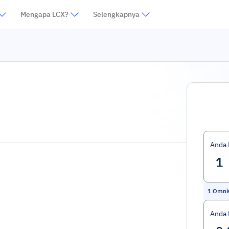
Mengapa LCX?
Selengkapnya
Anda
1
Omni
Anda