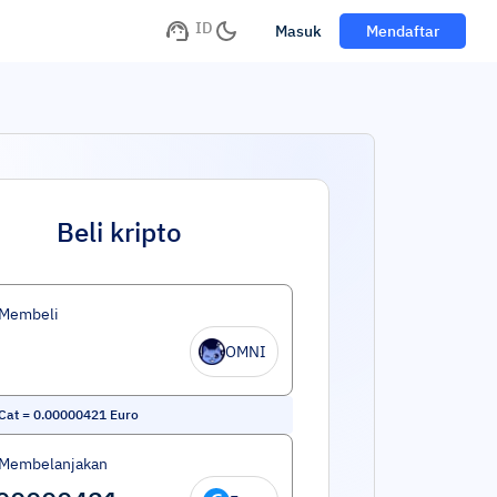
ID
Masuk
Mendaftar
Beli kripto
 Membeli
OMNI
Cat
=
0.00000421
Euro
 Membelanjakan