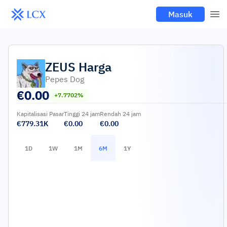
Masuk
ZEUS
Harga
Pepes Dog
€
0.00
+7.7702%
Kapitalisasi Pasar
Tinggi 24 jam
Rendah 24 jam
€779.31K
€0.00
€0.00
1D
1W
1M
6M
1Y