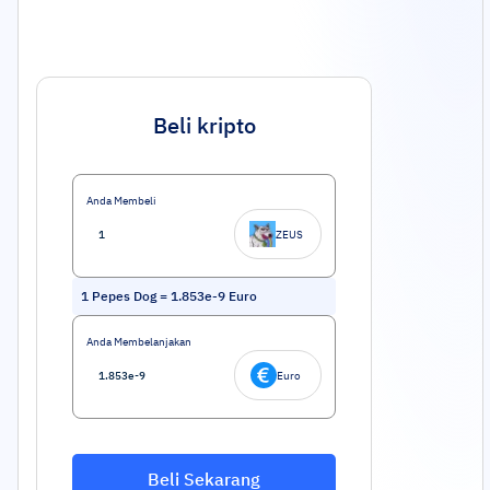
Beli kripto
Anda Membeli
ZEUS
1
Pepes Dog
=
1.853e-9
Euro
Anda Membelanjakan
Euro
Beli Sekarang