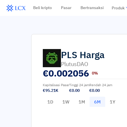
Beli kripto
Pasar
Bertransaksi
Produk
PLS
Harga
PlutusDAO
€
0.002056
0%
Kapitalisasi Pasar
Tinggi 24 jam
Rendah 24 jam
€95.21K
€0.00
€0.00
1D
1W
1M
6M
1Y