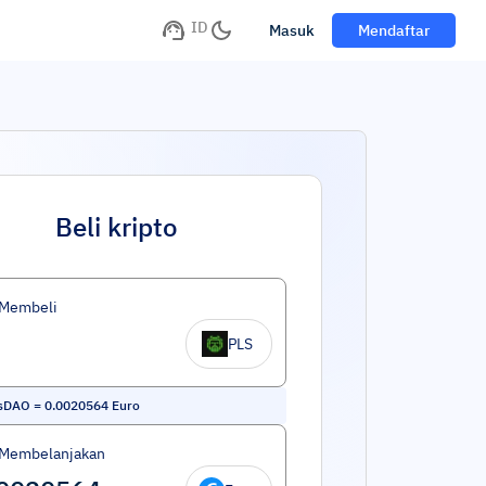
ID
Masuk
Mendaftar
Beli kripto
 Membeli
PLS
usDAO
=
0.0020564
Euro
 Membelanjakan