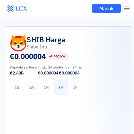
Masuk
SHIB
Harga
Shiba Inu
€
0.000004
-4.4615%
Kapitalisasi Pasar
Tinggi 24 jam
Rendah 24 jam
€2.40B
€0.000004
€0.000004
1D
1W
1M
6M
1Y