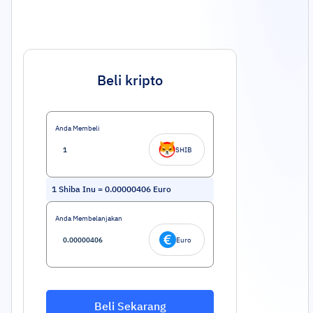
Beli kripto
Anda Membeli
SHIB
1
Shiba Inu
=
0.00000406
Euro
Anda Membelanjakan
Euro
Beli Sekarang