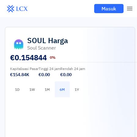
Masuk
SOUL
Harga
Soul Scanner
€
0.154844
0%
Kapitalisasi Pasar
Tinggi 24 jam
Rendah 24 jam
€154.84K
€0.00
€0.00
1D
1W
1M
6M
1Y