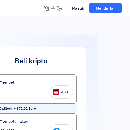
ID
Masuk
Mendaftar
Beli kripto
 Membeli
SPYX
 xStock
=
672.02
Euro
 Membelanjakan