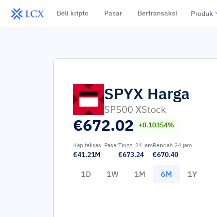
Beli kripto
Pasar
Bertransaksi
Produk
SPYX
Harga
SP500 XStock
€
672.02
+0.10354%
Kapitalisasi Pasar
Tinggi 24 jam
Rendah 24 jam
€41.21M
€673.24
€670.40
1D
1W
1M
6M
1Y