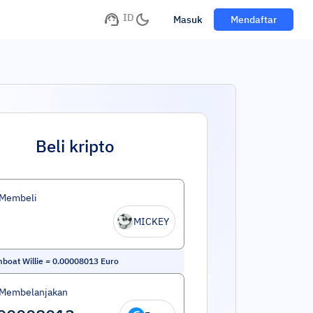
ID
Masuk
Mendaftar
Beli kripto
 Membeli
MICKEY
boat Willie
=
0.00008013
Euro
 Membelanjakan