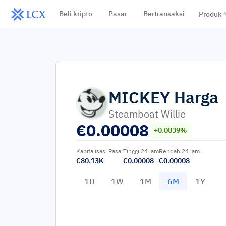
Beli kripto
Pasar
Bertransaksi
Produk
MICKEY
Harga
Steamboat Willie
€
0.00008
+0.0839%
Kapitalisasi Pasar
Tinggi 24 jam
Rendah 24 jam
€80.13K
€0.00008
€0.00008
1D
1W
1M
6M
1Y