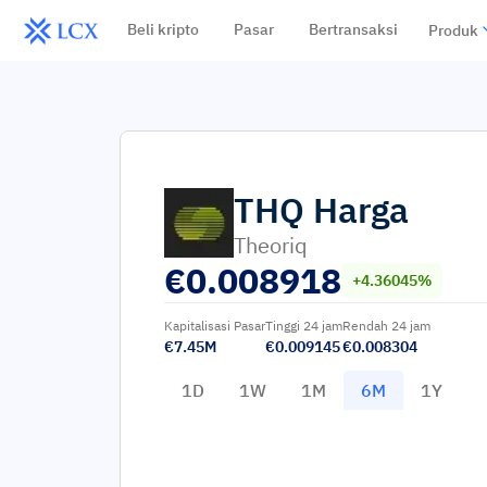
Beli kripto
Pasar
Bertransaksi
Produk
THQ
Harga
Theoriq
€
0.008918
+4.36045%
Kapitalisasi Pasar
Tinggi 24 jam
Rendah 24 jam
€7.45M
€0.009145
€0.008304
1D
1W
1M
6M
1Y