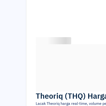
Theoriq
(
THQ
)
Harg
Lacak
Theoriq
harga real-time, volume p