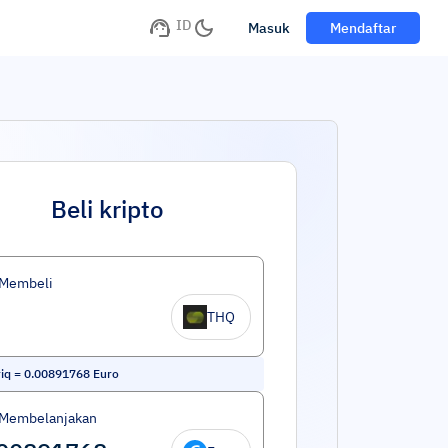
ID
Masuk
Mendaftar
Beli kripto
 Membeli
THQ
iq
=
0.00891768
Euro
 Membelanjakan