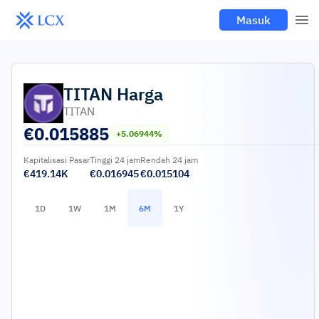
Masuk
TITAN
Harga
TITAN
€
0.015885
+5.06944%
Kapitalisasi Pasar
Tinggi 24 jam
Rendah 24 jam
€419.14K
€0.016945
€0.015104
1D
1W
1M
6M
1Y