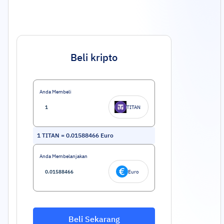
Beli kripto
Anda Membeli
TITAN
1
TITAN
=
0.01588466
Euro
Anda Membelanjakan
Euro
Beli Sekarang