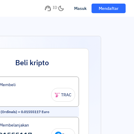
ID
Masuk
Mendaftar
Beli kripto
 Membeli
TRAC
(Ordinals)
=
0.01555117
Euro
 Membelanjakan