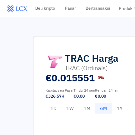
Beli kripto
Pasar
Bertransaksi
Produk
TRAC
Harga
TRAC (Ordinals)
€
0.015551
0%
Kapitalisasi Pasar
Tinggi 24 jam
Rendah 24 jam
€326.57K
€0.00
€0.00
1D
1W
1M
6M
1Y