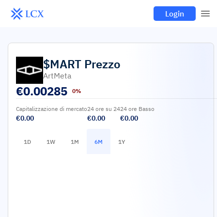
Login
$MART
Prezzo
ArtMeta
€
0.00285
0%
Capitalizzazione di mercato
24 ore su 24
24 ore Basso
€0.00
€0.00
€0.00
1D
1W
1M
6M
1Y