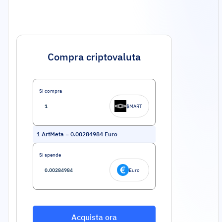
Compra criptovaluta
Si compra
$MART
1
ArtMeta
=
0.00284984
Euro
Si spende
Euro
Acquista ora