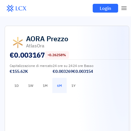
Login
AORA
Prezzo
AtlasOra
€
0.003167
-0.26258%
Capitalizzazione di mercato
24 ore su 24
24 ore Basso
€155.62K
€0.003269
€0.003154
1D
1W
1M
6M
1Y