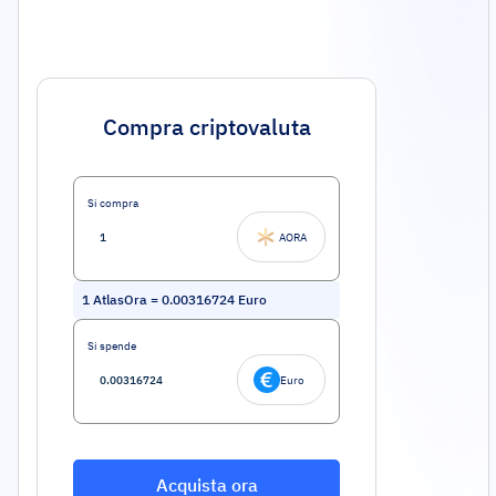
Compra criptovaluta
Si compra
AORA
1
AtlasOra
=
0.00316724
Euro
Si spende
Euro
Acquista ora