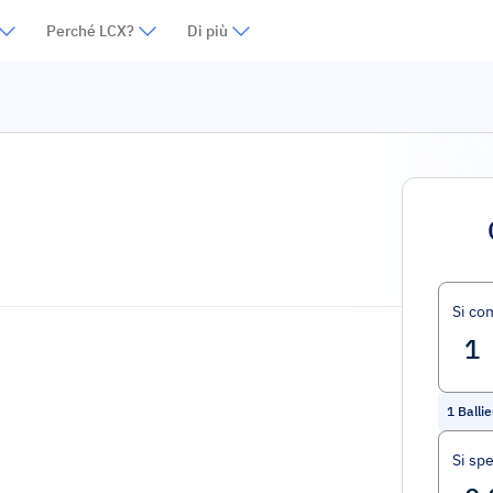
Perché LCX?
Di più
Si co
1
Ballie
Si sp