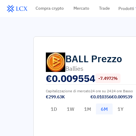
Compra crypto
Mercato
Trade
Prodotti
BALL
Prezzo
Ballies
€
0.009554
-7.4972%
Capitalizzazione di mercato
24 ore su 24
24 ore Basso
€299.63K
€0.010356
€0.009539
1D
1W
1M
6M
1Y