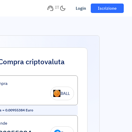
IT
Login
Iscrizione
Compra criptovaluta
mpra
BALL
s
=
0.00955384
Euro
ende