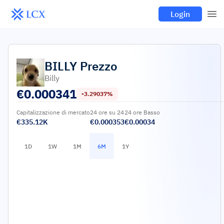
Login
BILLY
Prezzo
Billy
€
0.000341
-3.29037%
Capitalizzazione di mercato
24 ore su 24
24 ore Basso
€335.12K
€0.000353
€0.00034
1D
1W
1M
6M
1Y