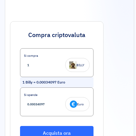
Compra criptovaluta
Si compra
BILLY
1
Billy
=
0.00034097
Euro
Si spende
Euro
Acquista ora