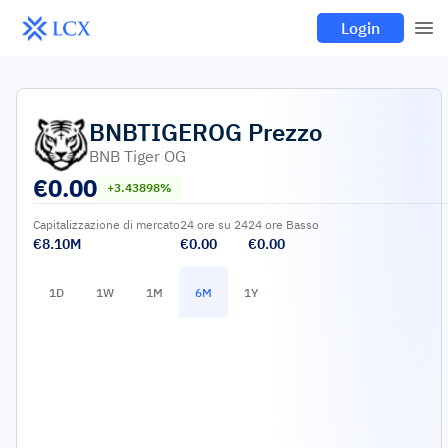
Login
BNBTIGEROG
Prezzo
BNB Tiger OG
€
0.00
+3.43898%
Capitalizzazione di mercato
24 ore su 24
24 ore Basso
€8.10M
€0.00
€0.00
1D
1W
1M
6M
1Y