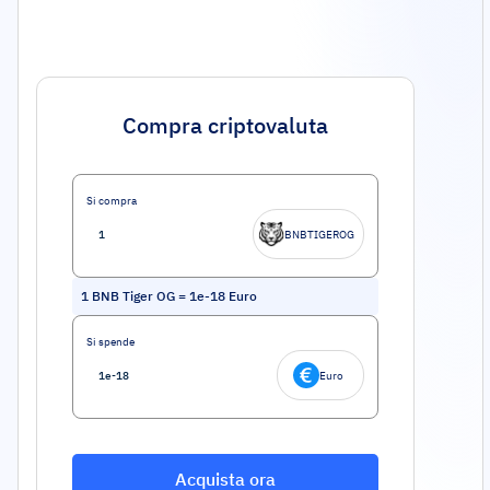
Compra criptovaluta
Si compra
BNBTIGEROG
1
BNB Tiger OG
=
1e-18
Euro
Si spende
Euro
Acquista ora