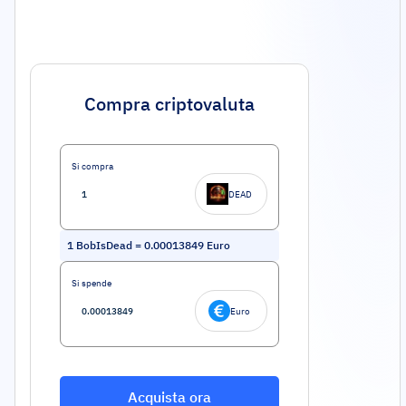
Compra criptovaluta
Si compra
DEAD
1
BobIsDead
=
0.00013849
Euro
Si spende
Euro
Acquista ora