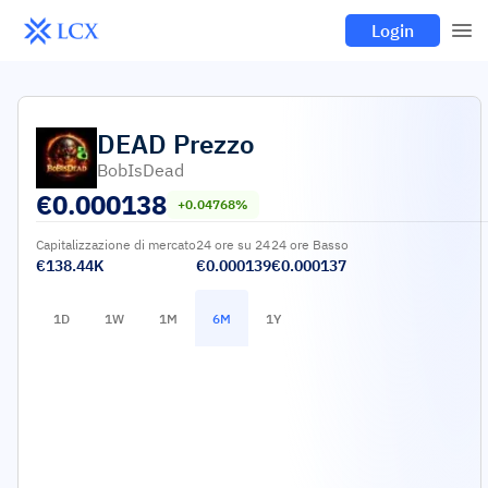
Login
DEAD
Prezzo
BobIsDead
€
0.000138
+0.04768%
Capitalizzazione di mercato
24 ore su 24
24 ore Basso
€138.44K
€0.000139
€0.000137
1D
1W
1M
6M
1Y