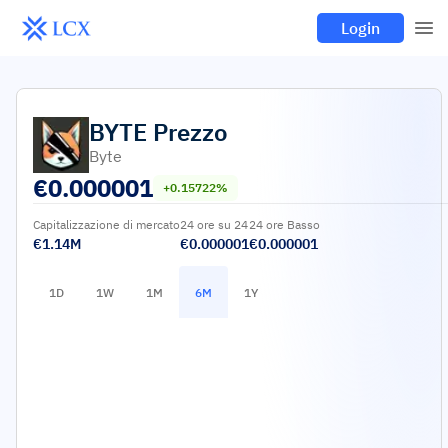
Login
BYTE
Prezzo
Byte
€
0.000001
+0.15722%
Capitalizzazione di mercato
24 ore su 24
24 ore Basso
€1.14M
€0.000001
€0.000001
1D
1W
1M
6M
1Y