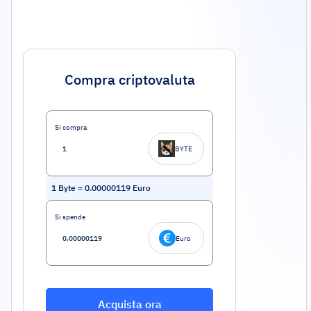
Compra criptovaluta
Si compra
BYTE
1
Byte
=
0.00000119
Euro
Si spende
Euro
Acquista ora